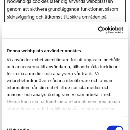
Nödvändiga cookies låter dig använda webbplatsen
genom att aktivera grundläggande funktioner, såsom
sidnavigering och åtkomst till säkra områden på
webbplatsen. Webbplatsen fungerar inte korrekt utan
dessa cookies.
Maximal
Namn
Utfärdare
Ändamål
Denna webbplats använder cookies
lagringstid
Vi använder enhetsidentifierare för att anpassa innehållet
__cf_bm
hcaptcha.c
This cookie is used
1 dag
och annonserna till användarna, tillhandahålla funktioner
[x2]
om
to distinguish
för sociala medier och analysera vår trafik. Vi
site-
between humans
vidarebefordrar även sådana identifierare och annan
assets.cdn
and bots. This is
information från din enhet till de sociala medier och
annons- och analysföretag som vi samarbetar med.
mns.com
beneficial for the
Dessa kan i sin tur kombinera informationen med annan
website, in order to
information som du har tillhandahållit eller som de har
make valid reports
samlat in när du har använt deras tjänster.
on the use of their
Samtyckesval
website.
Nödvändig