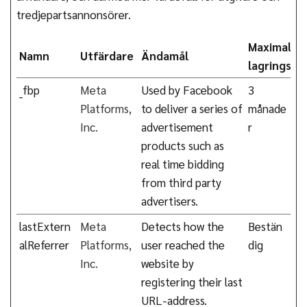
tredjepartsannonsörer.
Maximal
Namn
Utfärdare
Ändamål
lagringstid
_fbp
Meta
Used by Facebook
3
Platforms,
to deliver a series of
månade
Inc.
advertisement
r
products such as
real time bidding
from third party
advertisers.
lastExtern
Meta
Detects how the
Bestän
alReferrer
Platforms,
user reached the
dig
Inc.
website by
registering their last
URL-address.